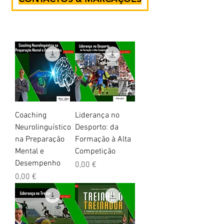
Coaching
Liderança no
Neurolinguístico
Desporto: da
na Preparação
Formação à Alta
Mental e
Competição
Desempenho
Preço
0,00 €
Preço
0,00 €