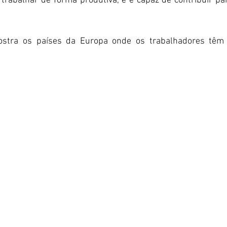
, trabalhar de forma produtiva, e é capaz de contribuir p
ostra os países da Europa onde os trabalhadores têm 