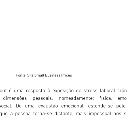
                                                                          Fonte: Site Small Business Prices
ut é uma resposta à exposição de stress laboral crónic
dimensões pessoais, nomeadamente: física, emoci
ocial. De uma exaustão emocional, estende-se pelo 
ue a pessoa torna-se distante, mais impessoal nos se