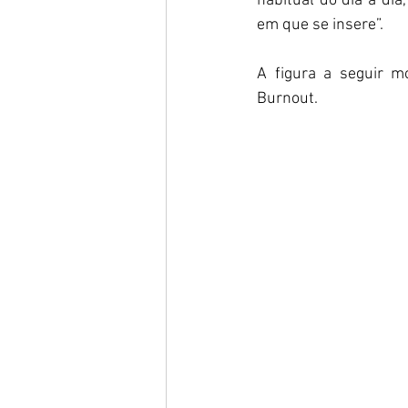
habitual do dia a dia
em que se insere”.​​​
A figura a seguir m
Burnout.