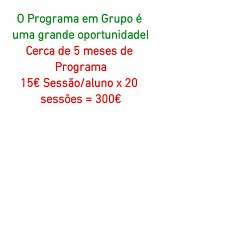
O Programa em Grupo é 
uma grande oportunidade!
Cerca de 5 meses de 
Programa
15€ Sessão/aluno x 20 
sessões = 300€
60€ por mês
2€ por dia
Bónus
1) Workbook do Programa.
2) WhatsApp privado com 
conteúdos exclusivos.
3) Documentos com práticas, 